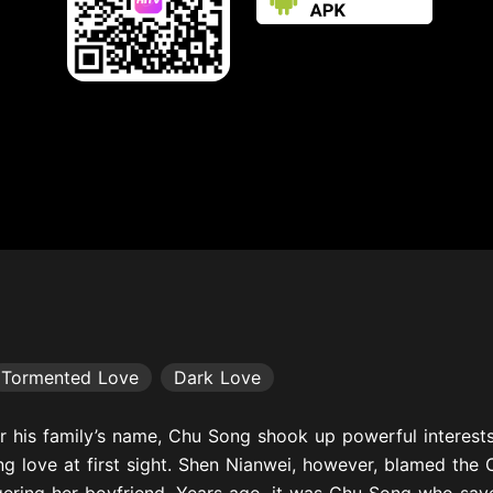
Tormented Love
Dark Love
ar his family’s name, Chu Song shook up powerful interes
ng love at first sight. Shen Nianwei, however, blamed the 
ering her boyfriend. Years ago, it was Chu Song who saved