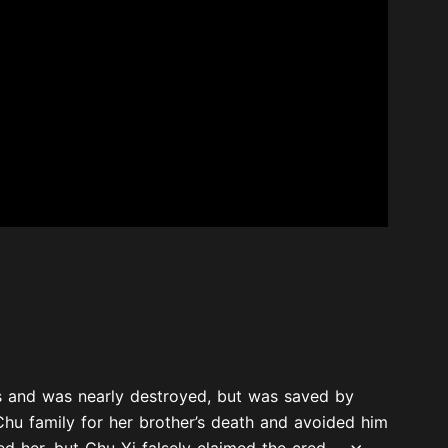
ts and was nearly destroyed, but was saved by
Chu family for her brother’s death and avoided him
 her, but Chu Yi falsely claimed the cred...