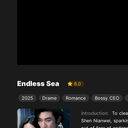
Endless Sea
8.0
2025
Drame
Romance
Bossy CEO
Introduction:
To cle
Shen Nianwei, sparki
out of fear of endang