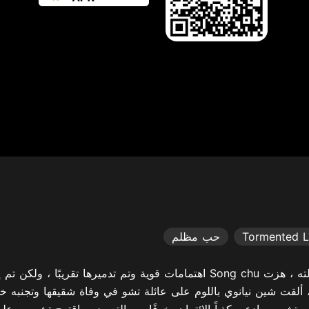
Tormented 
حب مظلم
، ألقت شين نيانوي باللوم على عائلة تشو في وفاة شقيقها وتجنبه خ
ن تشو يي ادعى كذباً الائتمان. خوفًا من التعرض ، اقترح تشو يي عل