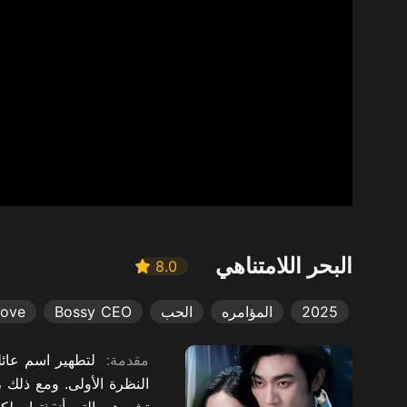
البحر اللامتناهي
8.0
2025
المؤامره
الحب
Bossy CEO
Love
مقدمة:
النظرة الأولى. ومع ذلك 
تشو هي التي أنقذتها ، لك