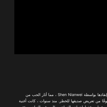
لتطهير اسم عائلته ، هزت Song chu اهتمامات قوية وتم تدميرها تقريبًا ، ولكن تم إنقاذها بواسطة Shen Nianwei ، مما أثار الحب من
وفًا من تعريض صديقها للخطر. منذ سنوات ، كانت أغنية
ى عجل ، فقط لخطف الزواج بعيدًا ، وفي النهاي...