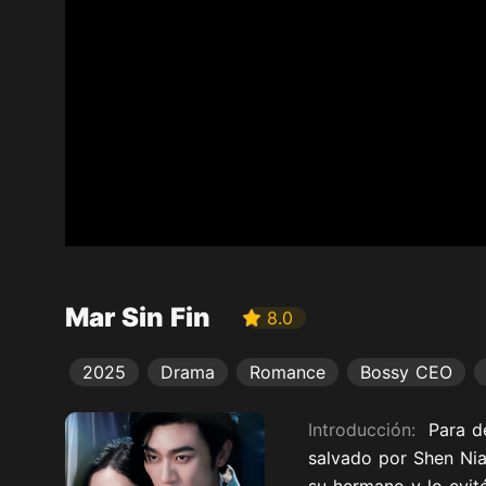
Mar Sin Fin
8.0
2025
Drama
Romance
Bossy CEO
Introducción:
Para d
salvado por Shen Nia
su hermano y lo evit