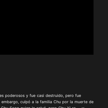
es poderosos y fue casi destruido, pero fue
 embargo, culpó a la familia Chu por la muerte de
Chu Song quien la salvó, pero Chu Yi re...