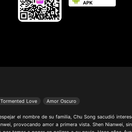
Tormented Love
Amor Oscuro
espejar el nombre de su familia, Chu Song sacudió interes
nwei, provocando amor a primera vista. Shen Nianwei, sin
ó por temor a poner en peligro a su novio. Hace años, fue 