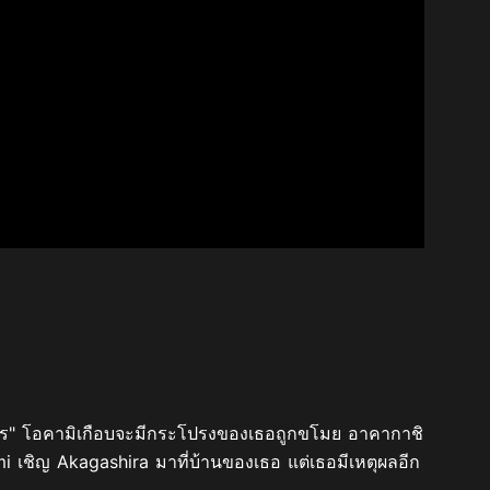
งโจร" โอคามิเกือบจะมีกระโปรงของเธอถูกขโมย อาคากาชิ
ชิญ Akagashira มาที่บ้านของเธอ แต่เธอมีเหตุผลอีก