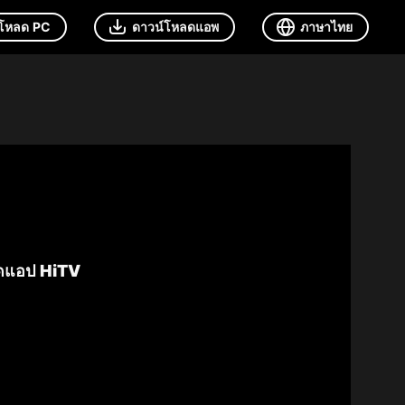
์โหลด PC
ดาวน์โหลดแอพ
ภาษาไทย
หลดแอป HiTV