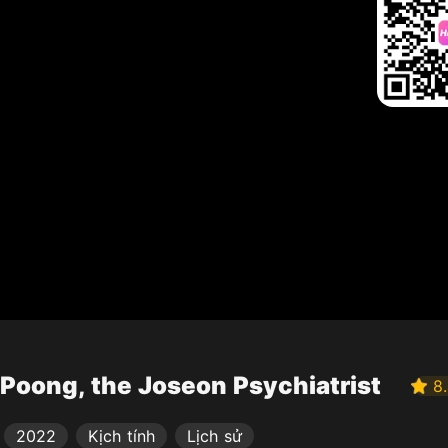
Poong, the Joseon Psychiatrist
8
2022
Kịch tính
Lịch sử