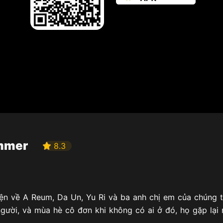
ummer
8.3
n về A Reum, Da Un, Yu Ri và ba anh chị em của chúng ta
 người, và mùa hè cô đơn khi không có ai ở đó, họ gặp lại