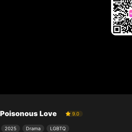
Poisonous Love
9.0
2025
Drama
LGBTQ