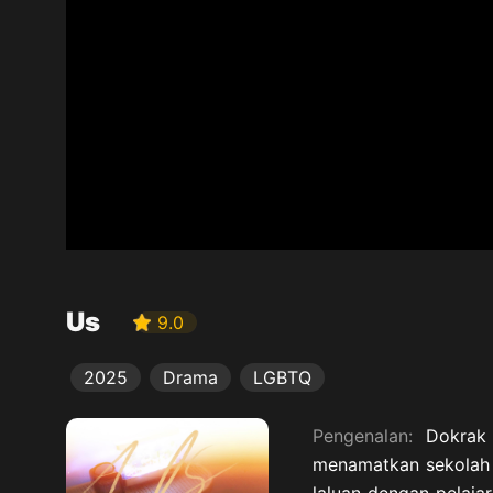
Us
9.0
2025
Drama
LGBTQ
Pengenalan:
Dokrak 
menamatkan sekolah m
laluan dengan pelaja