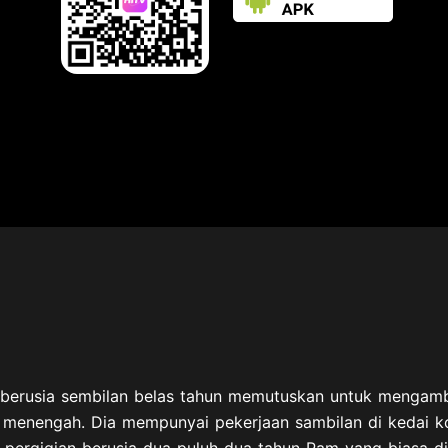
berusia sembilan belas tahun memutuskan untuk mengambil
enengah. Dia mempunyai pekerjaan sambilan di kedai kopi d
r pergigian berusia dua puluh dua tahun Pam yang biasa di