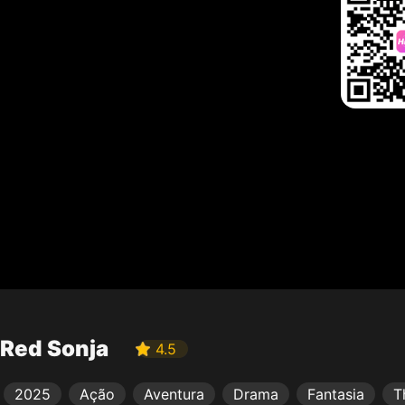
Red Sonja
4.5
2025
Ação
Aventura
Drama
Fantasia
Th