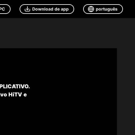
 PC
Download de app
português
APLICATIVO.
ivo HiTV e