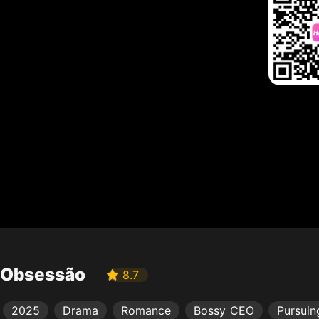
Obsessão
8.7
2025
Drama
Romance
Bossy CEO
Pursuin