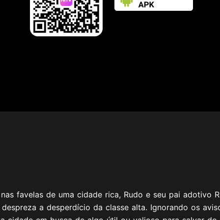
nas favelas de uma cidade rica, Rudo e seu pai adotivo 
despreza a desperdício da classe alta. Ignorando os avi
da cidade em busca de algo útil ou valioso para salvar do