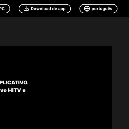
 PC
Download de app
português
APLICATIVO.
ivo HiTV e