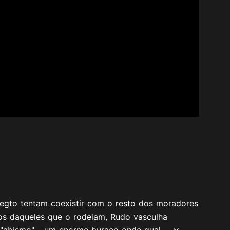
Regto tentam coexistir com o resto dos moradores
sos daqueles que o rodeiam, Rudo vasculha
 "abismo" - um enorme buraco onde qual...