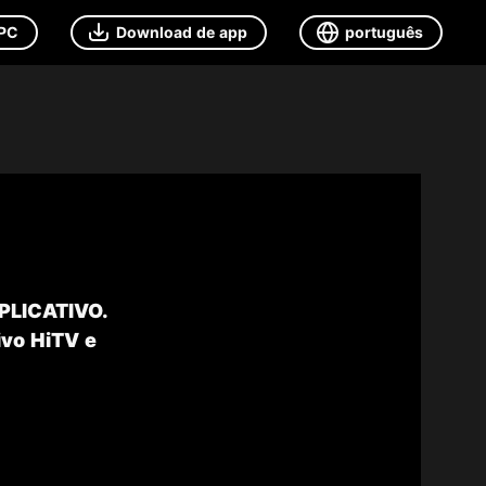
 PC
Download de app
português
APLICATIVO.
ivo HiTV e