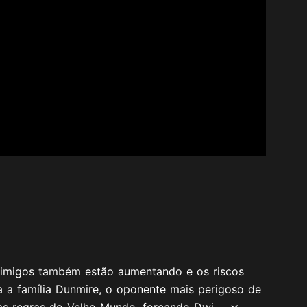
inimigos também estão aumentando e os riscos
 a família Dunmire, o oponente mais perigoso de
as regras do Velho Mundo, forçando Dwi...