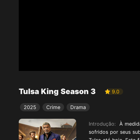
Tulsa King Season 3
9.0
2025
Crime
Drama
Introdução:
À medida
sofridos por seus su
Tulsa até hoje. Esta